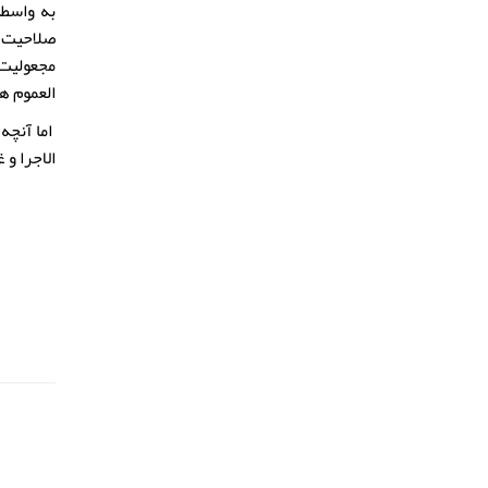
به واسطه
مجعولیت 
العموم ه
اما آنچه
الاجرا و