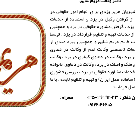
دفتر وکالت
مریم شایق
هریان عزیز یزدی برای انجام
امور حقوقی در
از
گرفتن وکیل در یزد
و استفاده از خدمات
یزد
، گرفتن
مشاوره حقوقی در یزد
و همچنین
از خدمات
تهیه و تنظیم قرارداد در یزد
، توسط
لت
خانم مریم شایق
و همچنین بهره مندی از
دمات تخصصی
وکالت
اعم از
وکالت در دعاوی
 یزد
،
وکالت در دعاوی کیفری در یزد
،
وکالت
 ملک و املاک در یزد
،
وکالت در دعاوی خانواده
خدمات
مشاوره حقوقی در یزد
، بررسی حضوری
(
سامانه عدل ایران
) و تهیه و تنظیم لایحه ، با ما
ل فرمایید.
تلفن دفتر : ۳۶۲۹۲۰۴۳-۰۳۵ همراه :
۰۹۱۲۲۰۲۶۲۰۵