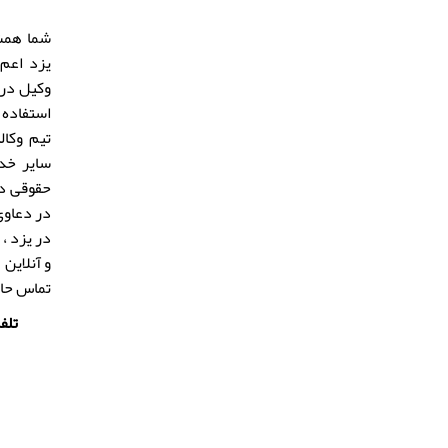
شما همش
یزد
اعم 
وکیل در 
استفاده 
تیم وکا
سایر خ
حقوقی در
در دعاوی
در یزد
، 
و آنلاین 
تماس حاص