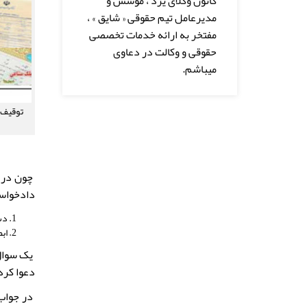
کانون وکلای یزد ، موسس و
مدیرعامل تیم حقوقی « شایق » ،
مفتخر به ارائه خدمات تخصصی
حقوقی و وکالت در دعاوی
میباشم.
توقیف ا
چون در 
دادخواست
دس
ابط
یک سوال 
دعوا کرد
در جواب 