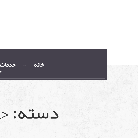
خانه
خدمات 
دسته: <span>مسائل حقوقی</span>