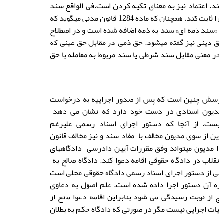
د. اعتماد نیز به معنای تکیه کردن است.فی الواقع سند
نوشته ای است که حق به آن تکیه میکند و شخص میتواند با استناد به آن ، حق خود را ثابت کند. همچنان که ماده 1284 قانون مدنی میگوید که
ت «سند ذمه ای» سند به ذمه اضافه شده است و در اصطلاح
 دینی نیز گفته میشود. حق ذمی در مقابل حق عینی که
ر معنی مقابل سند شرطی یا سند مربوط به معامله با حق
رسش چنین است که پس از صدور اجراییه به درخواست
مدیون اسنادی در دست خود دارد که نشان می دهد
یست. از آنجا که دستور اجرای اسناد رسمی علیرغم
ن از سوی مدیون مخالف با مفاد سند و نیز مخالف قانون
ا مدیون میتواند وفق مقررات آیین دادرسی دادگاههای
قلاب در دادگاه حقوقی اقامه دعوا کند. دادگاه صالح به
ی از دستور اجرای اسناد رسمی دادگاه حقوقی محلی است
ه آن دستور اجرا داده شده است. علم اصول به دعاوی
 از نوبت رسیدگی می شود بنابراین اقامه دعوا مانع از
ات اجرایی نیست مگر در صورتی که دادگاه حکم به بطلان