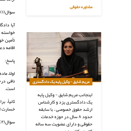
مشاوره حقوقی
سوال(۱):
خواسته ب
اقامه دع
پاسخ:
نافی درخ
مریم شایق - وکیل پایه یک دادگستری
است.
اینجانب مریم شایق - وکیل پایه
یک دادگستری یزد و کارشناس
خسارت اح
ارشد حقوق خصوصی ، با سابقه
حدود ۸ سال در حوزه خدمات
سوال(۲):
حقوقی و دارای عضویت سه ساله