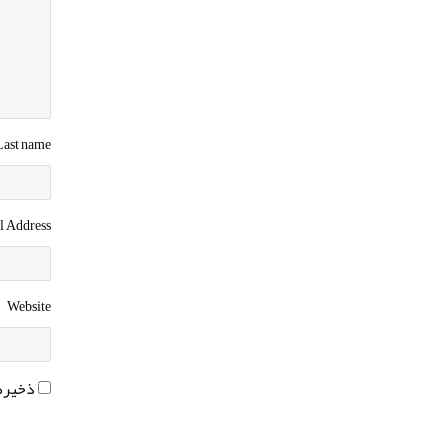
 Last name
l Address
Website
ذخیره 