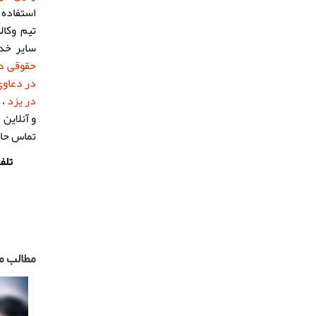
استفاده 
تیم وکا
سایر خ
حقوقی در
در دعاوی
در یزد
، 
و آنلاین 
تماس حاص
مطالب مر