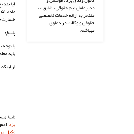
کانون وکلای یزد ، موسس و
مدیرعامل تیم حقوقی « شایق » ،
مفتخر به ارائه خدمات تخصصی
خسارت‌ه
حقوقی و وکالت در دعاوی
میباشم.
پاسخ:
باید معا
از اینکه
شما همش
یزد
اعم 
وکیل در 