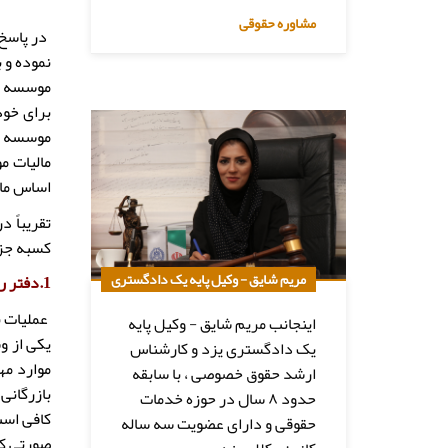
مشاوره حقوقی
د
ر پاسخ
نموده و 
موسسه تج
برای خود
موسسه می
مالیات م
اساس مال
کسبه جزء
مریم شایق - وکیل پایه یک دادگستری
1.دفتر روزنامه 2. دفتر کل 3. دفتر دارایی 4. دفتر کپیه
عملیات ب
اینجانب مریم شایق - وکیل پایه
یکی از و
یک دادگستری یزد و کارشناس
موارد مه
ارشد حقوق خصوصی ، با سابقه
بازرگانی
حدود ۸ سال در حوزه خدمات
کافی است
حقوقی و دارای عضویت سه ساله
صورتی که