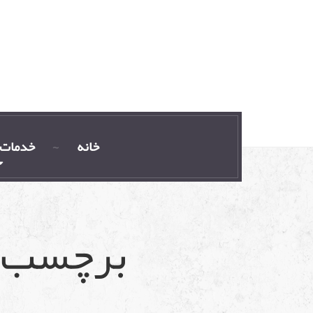
خانه
خدمات 
برچسب: <span>پلمپ دفاتر<