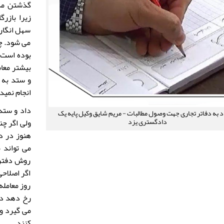
گذشتن مدت
زیرا بازرگ
سهل انگار
می شود. چه
بوده است س
بیشتر معام
و ستد به 
انجام نمید
داد و ستد
د به دفاتر تجاری جهت وصول مطالبات - مریم شایق وکیل پایه یک
دادگستری یزد
ولی اگر چند
هنوز در د
می تواند 
روش دفتر 
اگر اصلاحی
روز معامله
رخ دهد در
می گیرد و 
کنند.