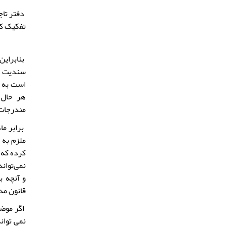
دفتر تاج
تفکیک کر
بنابراین
سندیت دا
است به ع
هر حال 
مندرجات د
کرده که 
نمی‌توان
قانون مد
اگر موضو
نمی توان