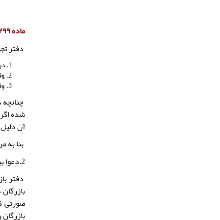
ماده ۱۲۹۹ قانون مدنی مقرر می دارد:
دفتر تجا
در
وق
وق
چنانچه د
آن دلیل 
بنا به م
2.دعوا بین بازرگانان باشد
دفتر باز
بازرگان 
صورتی که
بازرگان را بی ا