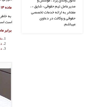
کانون وکلای یزد ، موسس و
مدیرعامل تیم حقوقی « شایق » ،
ماده ۱۴ قانون تجارت مقرر می دارد:
مفتخر به ارائه خدمات تخصصی
حقوقی و وکالت در دعاوی
است است 
میباشم.
برابر ما
دف
دعو
دعو