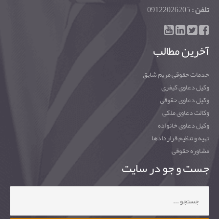
تلفن :
09122026205
آخرین مطالب
خدمات حقوقی مریم شایق
وکیل دعاوی کیفری
وکیل دعاوی حقوقی
وکالت دعاوی ملکی
وکیل دعاوی خانواده
تهیه و تنظیم قراردادها
مشاوره حقوقی
جست و جو در سایت
جستجو
برای: