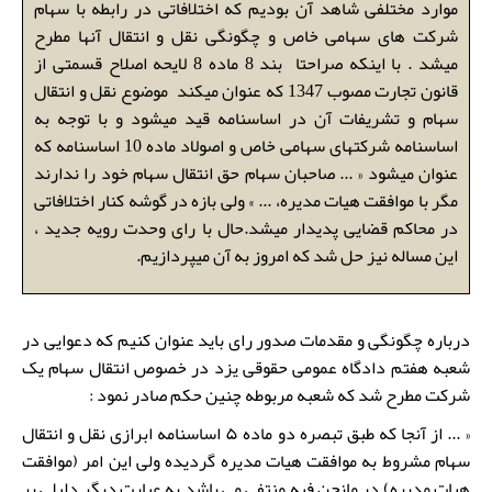
موارد مختلفی شاهد آن بودیم که اختلافاتی در رابطه با سهام
شرکت های سهامی خاص و چگونگی نقل و انتقال آنها مطرح
میشد . با اینکه صراحتا بند 8 ماده 8 لایحه اصلاح قسمتی از
قانون تجارت مصوب 1347 که عنوان میکند موضوع نقل و انتقال
سهام و تشریفات آن در اساسنامه قید میشود و با توجه به
اساسنامه شرکتهای سهامی خاص و اصولاد ماده 10 اساسنامه که
عنوان میشود « ... صاحبان سهام حق انتقال سهام خود را ندارند
مگر با موافقت هیات مدیره، ... » ولی بازه در گوشه کنار اختلافاتی
در محاکم قضایی پدیدار میشد.حال با رای وحدت رویه جدید ،
این مساله نیز حل شد که امروز به آن میپردازیم.
درباره چگونگی و مقدمات صدور رای باید عنوان کنیم که دعوایی در
شعبه هفتم دادگاه عمومی حقوقی یزد در خصوص انتقال سهام یک
شرکت مطرح شد که شعبه مربوطه چنین حکم صادر نمود :
« ... از آنجا که طبق تبصره دو ماده ۵ اساسنامه ابرازی نقل و انتقال
سهام مشروط به موافقت هیات مدیره گردیده ولی این امر (موافقت
هیات مدیره) در مانحن فیه منتفی می باشد به عبارت دیگر دلیلی بر