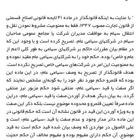
" با عنایت به اینکه قانونگذار در ماده ۴۱ لایحه قانونی اصلاح قسمتی
از قانون تجارت مصوب ۱۳۴۷، فقط به ممنوعیت مشروط نمودن نقل و
انتقال سهام به موافقت مدیران شرکت یا مجامع عمومی صاحبان
سهام در شرکت­های سهامی عام، تصریح کرده است و با وجود این که
در مقام بیان مقررات حاکم بر شرکت­های سهامی به طور کلی (اعم از
عام و خاص) بوده، حکم خود را به شرکت­های سهامی عام مقیّد نموده و
به ممنوعیت این امر در شرکت­‌های سهامی خاص تصریح نکرده است.
هدف قانونگذار از تصریح به وصف «سهامی عام» در این ماده این
بوده که قلمرو حکم مورد نظر خود را به گونه‌ای مشخص نمایند که
اگر صفت یا قید «سهامی عام» منتفی شود حکم مزبور نیز منتفی
گردد. به بیان دیگر هدف از آوردن صفت یا قید «سهامی عام» دراین
ماده صرفاً تعیین قلمرو و محدوده موضوع نیست بلکه ذکر این صفت
و به ویژه آوردن این قید در قانون نشانه آن است که حکم قانونی در
این ماده دائر مدار وجود و عدم صفت یا قید «سهامی عام» است و
علی الاصول در مواردی که وصف بیان شده قید حکم است نه قید
موضوع، آن حکم دارای مفهوم بوده و مفهوم مخالف آن حکم حجیّت