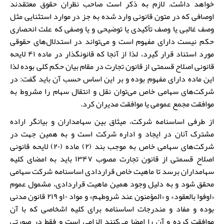
خواهد داشت. لازم به ذکر است صاحب نظران حقوق معتقدند
اوصافی که در متون قانونی وارد شده به جز در موارد استثنایی مثل
وصف غالبی یا وصف تأکیدی یا توضیحی و یا وصفی که علت انحصاری
حکم نیست دارای مفهوم است و می‌تواند در استدلال‌های حقوقی
مورد استناد قرار گیرد، لذا از آنجا که قانونگذار در ماده ۴۱ لایحه
قانونی اصلاح قسمتی از قانون تجارت در مقام بیان حکم کلی بوده لذا
این ماده دارای مفهوم بوده و بر این اساس حسب آن باید گفت: در
شرکت­‌های سهامی خاص می‌توان نقل و انتقال سهام را مشروط به
موافقت مجمع عمومی یا موافقت مدیران کرد.
از طرفی اساسنامه شرکت، میثاق بین سهامداران و بیانگر اراده
مشترک آنان در ایجاد و اداره شرکت است و به همین جهت در
شرکت‌های سهامی خاص به موجب بند (۲) ماده (۲۰) لایحه قانونی
اصلاح قسمتی از قانون تجارت مصوب ۱۳۴۷ باید به امضای کلیه
سهامداران برسد تا ماهیت خاص قراردادی اساسنامه شرکت سهامی
محقق شود و به دلیل وجود همین ماهیت قراردادی، مشمول عموم
«اوفوا بالعقود» و «المؤمنون عند شروطهم» و مواد ۱۰و ۲۱۹ قانون مدنی
بوده و مفاد و مندرجات اساسنامه برای کلیه اشخاصی که با آن
موافقت کرده و آن را امضا می‌کنند الزامی است و فقط در صورتی