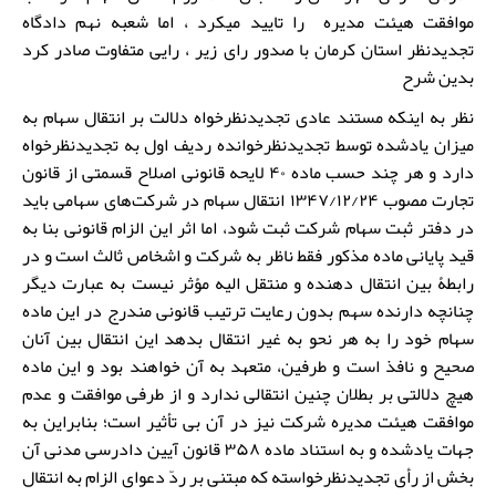
موافقت هیئت مدیره را تایید میکرد ، اما شعبه نهم دادگاه
تجدیدنظر استان کرمان با صدور رای زیر ، رایی متفاوت صادر کرد
بدین شرح
نظر به اینکه مستند عادی تجدیدنظرخواه دلالت بر انتقال سهام به
میزان یادشده توسط تجدیدنظرخوانده ردیف اول به تجدیدنظرخواه
دارد و هر چند حسب ماده ۴۰ لایحه قانونی اصلاح قسمتی از قانون
تجارت مصوب ۱۳۴۷/۱۲/۲۴ انتقال سهام در شرکت‌های سهامی باید
در دفتر ثبت سهام شرکت ثبت شود، اما اثر این الزام قانونی بنا به
قید پایانی ماده مذکور فقط ناظر به شرکت و اشخاص ثالث است و در
رابطۀ بین انتقال دهنده و منتقل الیه مؤثر نیست به عبارت دیگر
چنانچه دارنده سهم بدون رعایت ترتیب قانونی مندرج در این ماده
سهام خود را به هر نحو به غیر انتقال بدهد این انتقال بین آنان
صحیح و نافذ است و طرفین، متعهد به آن خواهند بود و این ماده
هیچ دلالتی بر بطلان چنین انتقالی ندارد و از طرفی موافقت و عدم
موافقت هیئت مدیره شرکت نیز در آن بی تأثیر است؛ بنابراین به
جهات یادشده و به استناد ماده ۳۵۸ قانون آیین دادرسی مدنی آن
بخش از رأی تجدیدنظرخواسته که مبتنی بر ردّ دعوای الزام به انتقال