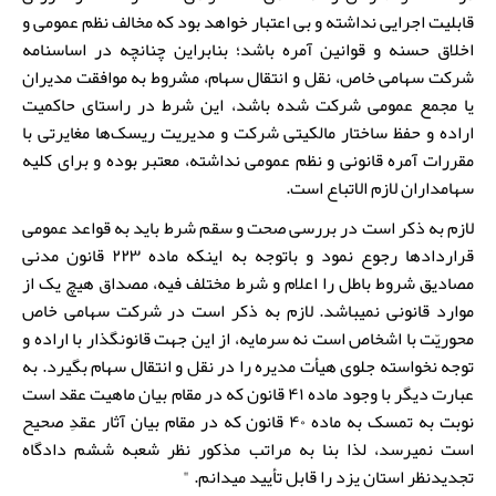
قابلیت اجرایی نداشته و بی اعتبار خواهد بود که مخالف نظم عمومی و
اخلاق حسنه و قوانین آمره باشد؛ بنابراین چنانچه در اساسنامه
شرکت سهامی خاص، نقل و انتقال سهام، مشروط به موافقت مدیران
یا مجمع عمومی شرکت شده باشد، این شرط در راستای حاکمیت
اراده و حفظ ساختار مالکیتی شرکت و مدیریت ریسک‌ها مغایرتی با
مقررات آمره قانونی و نظم عمومی نداشته، معتبر بوده و برای کلیه
سهامداران لازم الاتباع است.
لازم به ذکر است در بررسی صحت و سقم شرط باید به قواعد عمومی
قرارداد‌ها رجوع نمود و باتوجه به اینکه ماده ۲۲۳ قانون مدنی
مصادیق شروط باطل را اعلام و شرط مختلف فیه، مصداق هیچ یک از
موارد قانونی نمی­باشد. لازم به ذکر است در شرکت سهامی خاص
محوریّت با اشخاص است نه سرمایه، از این جهت قانونگذار با اراده و
توجه نخواسته جلوی هیأت مدیره را در نقل و انتقال سهام بگیرد. به
عبارت دیگر با وجود ماده ۴۱ قانون که در مقام بیان ماهیت عقد است
نوبت به تمسک به ماده ۴۰ قانون که در مقام بیان آثار عقدِ صحیح
است نمی­رسد، لذا بنا به مراتب مذکور نظر شعبه ششم دادگاه
تجدیدنظر استان یزد را قابل تأیید میدانم. "