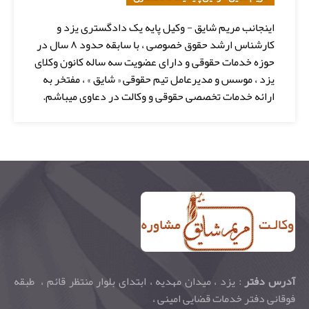
اینجانب مریم شایق - وکیل پایه یک دادگستری یزد و
کارشناس ارشد حقوق خصوصی ، با سابقه حدود ۸ سال در
حوزه خدمات حقوقی و دارای عضویت سه ساله کانون وکلای
یزد ، موسس و مدیرعامل تیم حقوقی « شایق » ، مفتخر به
ارائه خدمات تخصصی حقوقی و وکالت در دعاوی میباشم.
آدرس دفتر
: یزد ، میدان مهدیه ، ابتدای بلوار منتظر قائم ، طبقه
فوقانی دفتر خدمات قضایی امینی ،