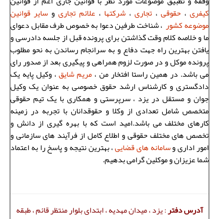
وقفه و تطبیق موضوعات مورد نظر با قوانین جاری اعم از قوانین
کیفری
،
حقوقی
،
تجاری
،
شرکتها
،
علائم تجاری
و
سایر قوانین
موضوعه کشور
، شناخت طرفین دعوا به خصوص طرف مقابل دعوای
ما و خلاصه کلام وقت گذاشتن برای پرونده قبل از جلسه دادرسی و
یافتن بهترین راه جهت دفاع و به سرانجام رساندن به نحو مطلوب
پرونده موکل و در صورت لزوم همراهی و پیگیری بعد از صدور رای
می باشد. در همین راستا افتخار من ،
مریم شایق
، وکیل پایه یک
دادگستری و کارشناس ارشد حقوق خصوصی به عنوان یک وکیل
جوان و مستقل در یزد ، سرپرستی و همکاری با یک تیم حقوقی
متخصص شامل تعدادی از وکلا و حقوقدانان با تجربه در زمینه
کارهای مختلف می باشد.امید است که با بهره گیری از دانش و
تخصص های مختلف حقوقی و اطلاع کامل از فرآیند های سازمانی و
امور اداری و
سامانه های قضایی
، بهترین نتیجه و پاسخ را به اعتماد
شما عزیزان و موکلین گرامی بدهیم.
آدرس دفتر
: یزد ، میدان مهدیه ، ابتدای بلوار منتظر قائم ، طبقه