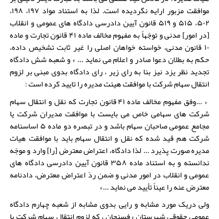
موافقت مزبور ارایه نگردیده است. لذا به استناد مواد ۱۹۷، ۱۹۸،
۵۰۲، ۵۱۵ و ۵۱۹ قانون آیین دادرسی دادگاه های عمومی و انقلاب
[در امور] مدنی و توجّهاً به مفهوم مخالف ماده ۴۱ قانون تجارت و ماده
۱۰ قانون مدنی، خواسته خواهان اصلی را غیر ثابت تشخیص داده،
حکم به بطلان دعوا صادر و اعلام می نماید ... » و شعبه شش دادگاه
تجدید نظر یزد نیز بنا به رای زیر ، رای دادگاه بدوی مبنی بر لزوم
انتقال سهام شرکت با موافقت هیئت مدیره را تایید کرده است :
« ...وفق مفهوم مخالف ماده ۴۱ قانون تجارت که نقل و انتقال سهام
شرکت های سهامی خاص می بایست با موافقت مدیران شرکت یا
مجامع عمومی صاحبان سهام باشد و در تبصره دو ماده ۵ اساسنامه
شرکت هم قید شده که نقل و انتقال سهام باید با موافقت هیات
مدیره صورت پذیرد ... لذا دادگاه، اعتراض معترض [را] وارد و موجّه
ندانسته و به استناد ماده ۳۵۸ قانون آیین دادرسی دادگاه های
عمومی و انقلاب در امور مدنی و ضمن ردّ اعتراض معترض، دادنامه
معترض عنه را عیناً تأیید می نماید ...»
ولی دریک مورد مشابه و رایی بدوی مشابه از شعبه چهارم دادگاه
عمومی حقوقی شهرستان رفسنجان ، که لزوم انتقال سهام شرکت با