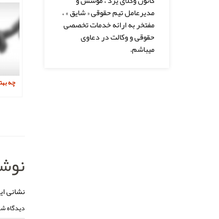
کانون وکلای یزد ، موسس و
مدیرعامل تیم حقوقی « شایق » ،
مفتخر به ارائه خدمات تخصصی
حقوقی و وکالت در دعاوی
میباشم.
چه بهت
نوشت
نشانی ای
دیدگاه شم