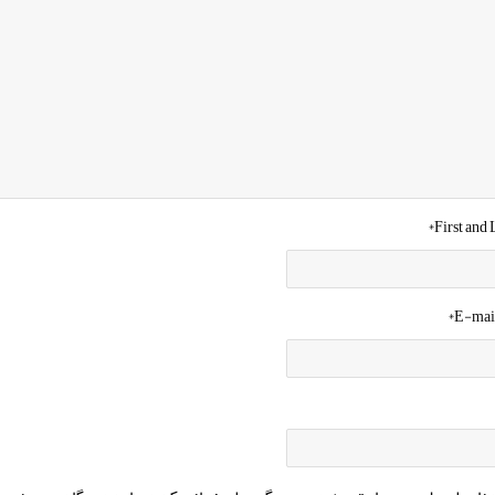
*
First and
*
E-mai