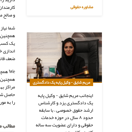
مشاوره حقوقی
کارمندان
و صالح م
شما نیاز
همچنین م
یک کسب و
اندازی خ
ضعف قانو
We هم
همچنین پ
مریم شایق - وکیل پایه یک دادگستری
مراکز بهد
اینجانب مریم شایق - وکیل پایه
را به مو
یک دادگستری یزد و کارشناس
ارشد حقوق خصوصی ، با سابقه
حدود ۸ سال در حوزه خدمات
حقوقی و دارای عضویت سه ساله
مطالب مر