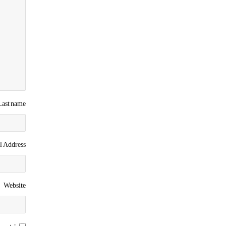
 Last name
l Address
Website